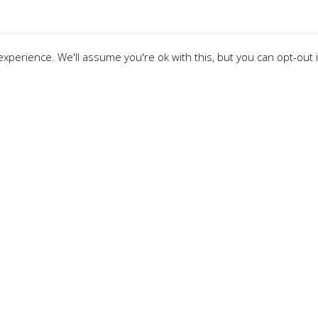
xperience. We'll assume you're ok with this, but you can opt-out 
uštveno
odručjima
živog razvoja.
unarodne i nevladine
, jugoistočnoj
zdanih partnera i