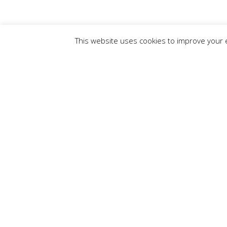
This website uses cookies to improve your e
Naručiteljima jamčimo inovativna, dr
odgovorna i učinkovita rješenja na p
očuvanja prirode, zaštite okoliša i odr
Naši klijenti su javne institucije, tvrtke te međ
organizacije. Projekte provodimo u zemljama EU
Europi, Kavkazu i Bliskom istoku. S mrežom pou